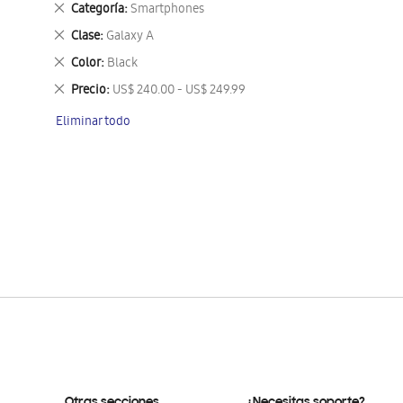
Eliminar
Categoría
Smartphones
este
Eliminar
Clase
Galaxy A
artículo
este
Eliminar
Color
Black
artículo
este
Eliminar
Precio
US$ 240.00 - US$ 249.99
artículo
este
Eliminar todo
artículo
Otras secciones
¿Necesitas soporte?