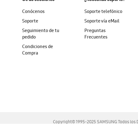
Conócenos
Soporte telefónico
Soporte
Soporte vía eMail
Seguimiento de tu
Preguntas
pedido
Frecuentes
Condiciones de
Compra
Copyright© 1995-2025 SAMSUNG Todos los D
Este sitio se ve mejor en las últimas versiones de Chrome