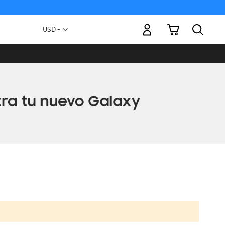
Mi carrito
Moneda
USD -
dólar
estadounidense