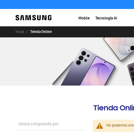
Mobile
Tecnología AI
Tienda Online
Inicio
Tienda Onl
Ahora comprando por
No podemos enco