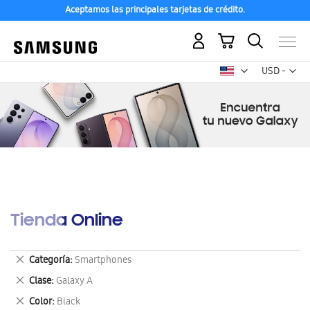
Aceptamos las principales tarjetas de crédito.
Mi carrito
Mon
USD -
dólar
estadounid
Tienda Online
Eliminar
Categoría
Smartphones
este
Eliminar
Clase
Galaxy A
artículo
este
Eliminar
Color
Black
artículo