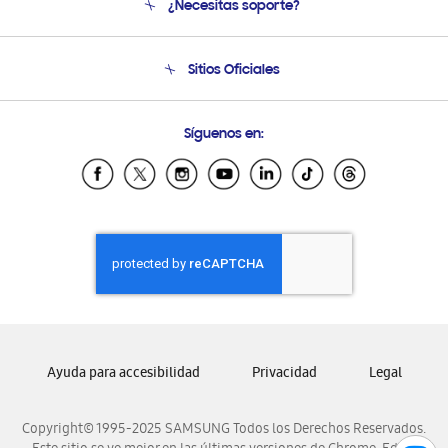
¿Necesitas soporte?
Soporte
Seguimiento de tu pedido
Soporte telefónico
Sitios Oficiales
Condiciones de Compra
Soporte vía eMail
Preguntas Frecuentes
Samsung Costa Rica
Síguenos en:
Samsung Ecuador
Samsung El Salvador
Samsung Guatemala
Samsung Honduras
Samsung Nicaragua
Samsung Panamá
Samsung República Dominicana
Samsung Venezuela
Ayuda para accesibilidad
Privacidad
Legal
Copyright© 1995-2025 SAMSUNG Todos los Derechos Reservados.