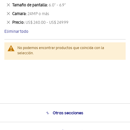
este
Eliminar
Tamaño de pantalla
6.0" - 6.9"
artículo
este
Eliminar
Camara
24MP o más
artículo
este
Eliminar
Precio
US$ 240.00 - US$ 249.99
artículo
este
Eliminar todo
artículo
No podemos encontrar productos que coincida con la
selección.
Otras secciones
Conócenos