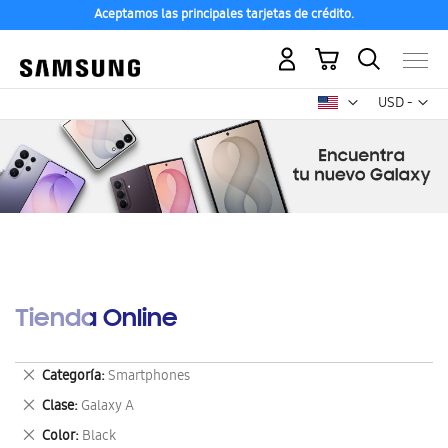
Aceptamos las principales tarjetas de crédito.
Mi carrito
Mon
USD -
dólar
estadounid
Tienda Online
Eliminar
Categoría
Smartphones
este
Eliminar
Clase
Galaxy A
artículo
este
Eliminar
Color
Black
artículo