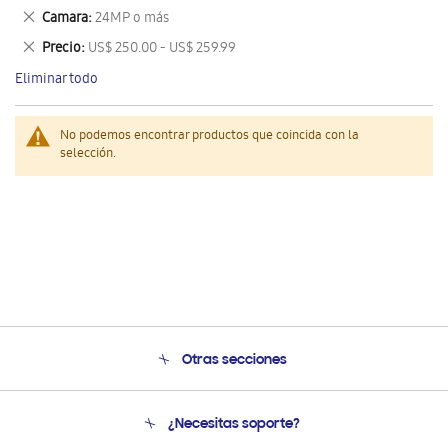
este
Eliminar
Camara
24MP o más
artículo
este
Eliminar
Precio
US$ 250.00 - US$ 259.99
artículo
este
Eliminar todo
artículo
No podemos encontrar productos que coincida con la
selección.
Otras secciones
Conócenos
¿Necesitas soporte?
Soporte