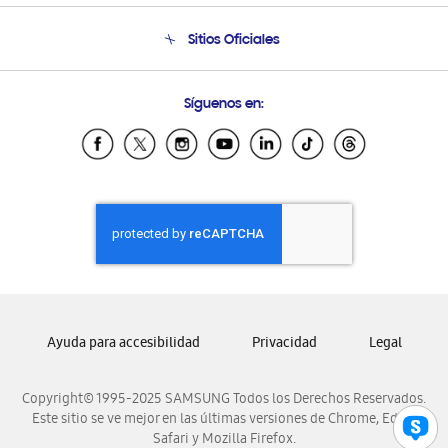
Seguimiento de tu pedido
Soporte telefónico
Sitios Oficiales
Condiciones de Compra
Soporte vía eMail
Preguntas Frecuentes
Samsung Costa Rica
Síguenos en:
Samsung Ecuador
Samsung El Salvador
Samsung Guatemala
Samsung Honduras
Samsung Nicaragua
Samsung Panamá
Samsung República Dominicana
Samsung Venezuela
Ayuda para accesibilidad
Privacidad
Legal
Copyright© 1995-2025 SAMSUNG Todos los Derechos Reservados.
Este sitio se ve mejor en las últimas versiones de Chrome, Edge,
Safari y Mozilla Firefox.