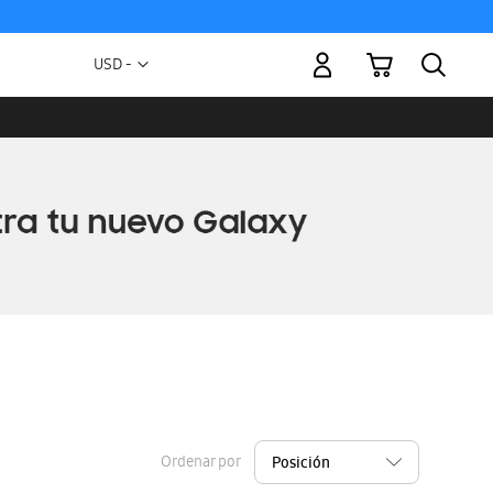
Mi carrito
Moneda
USD -
dólar
estadounidense
Ordenar por