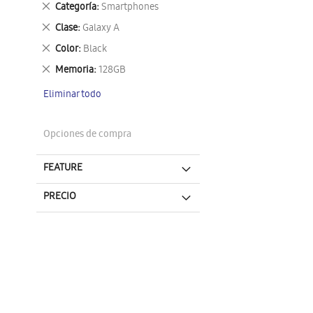
Eliminar
Categoría
Smartphones
este
Eliminar
Clase
Galaxy A
artículo
este
Eliminar
Color
Black
artículo
este
Eliminar
Memoria
128GB
artículo
este
Eliminar todo
artículo
Opciones de compra
FEATURE
PRECIO