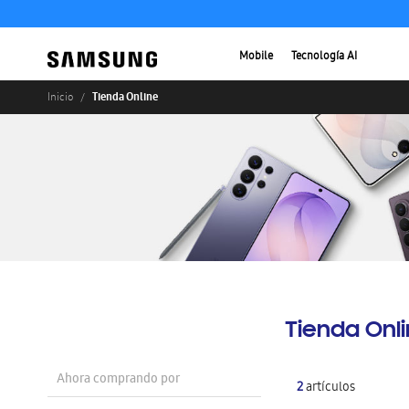
Mobile
Tecnología AI
Tienda Online
Inicio
Tienda Onl
Ahora comprando por
2
artículos