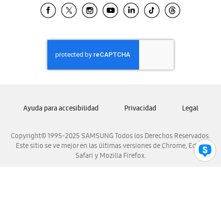
Samsung El Salvador
Samsung Guatemala
Samsung Honduras
Samsung Nicaragua
Samsung Panamá
Samsung República Dominicana
Samsung Venezuela
Ayuda para accesibilidad
Privacidad
Legal
Copyright© 1995-2025 SAMSUNG Todos los Derechos Reservados.
Este sitio se ve mejor en las últimas versiones de Chrome, Edge,
Safari y Mozilla Firefox.