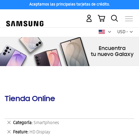
Aceptamos las principales tarjetas de crédito.
Mi carrito
Mon
USD -
dólar
estadounid
Tienda Online
Eliminar
Categoría
Smartphones
este
Eliminar
Feature
HD Display
artículo
este