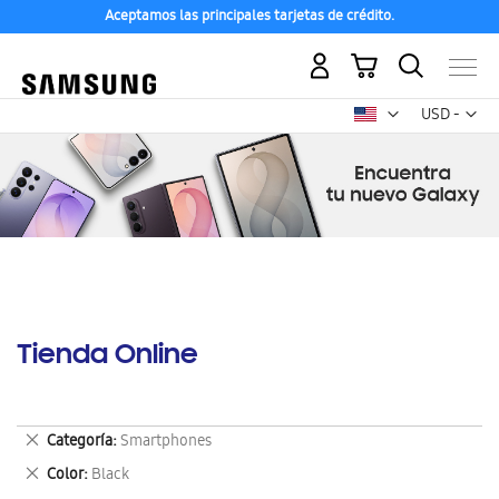
Aceptamos las principales tarjetas de crédito.
Mi carrito
Mon
USD -
dólar
estadounid
Tienda Online
Eliminar
Categoría
Smartphones
este
Eliminar
Color
Black
artículo
este