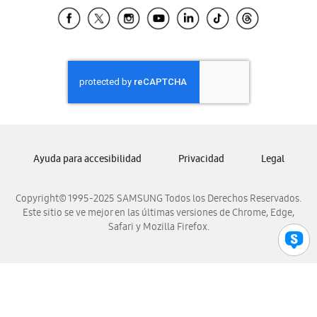
Samsung El Salvador
Samsung Guatemala
Samsung Honduras
Samsung Nicaragua
Samsung Panamá
Samsung República Dominicana
Samsung Venezuela
Ayuda para accesibilidad
Privacidad
Legal
Copyright© 1995-2025 SAMSUNG Todos los Derechos Reservados.
Este sitio se ve mejor en las últimas versiones de Chrome, Edge,
Safari y Mozilla Firefox.