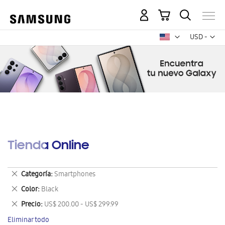
Mi carrito
Mon
USD -
dólar
estadounid
Tienda Online
Eliminar
Categoría
Smartphones
este
Eliminar
Color
Black
artículo
este
Eliminar
Precio
US$ 200.00 - US$ 299.99
artículo
este
Eliminar todo
artículo