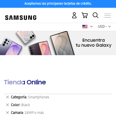
Aceptamos las principales tarjetas de crédito.
Mi carrito
Mon
USD -
dólar
estadounid
Tienda Online
Eliminar
Categoría
Smartphones
este
Eliminar
Color
Black
artículo
este
Eliminar
Camara
24MP o más
artículo