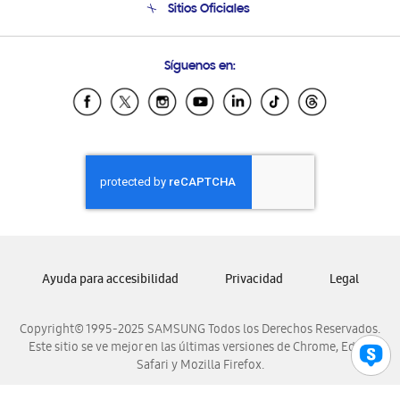
Sitios Oficiales
Condiciones de Compra
Soporte vía eMail
Preguntas Frecuentes
Samsung Costa Rica
Síguenos en:
Samsung Ecuador
Samsung El Salvador
Samsung Guatemala
Samsung Honduras
Samsung Nicaragua
Samsung Panamá
Samsung República Dominicana
Samsung Venezuela
Ayuda para accesibilidad
Privacidad
Legal
Copyright© 1995-2025 SAMSUNG Todos los Derechos Reservados.
Este sitio se ve mejor en las últimas versiones de Chrome, Edge,
Safari y Mozilla Firefox.