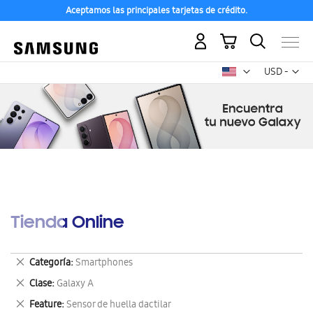
Aceptamos las principales tarjetas de crédito.
Mi carrito
Mon
USD -
dólar
estadounid
Tienda Online
Eliminar
Categoría
Smartphones
este
Eliminar
Clase
Galaxy A
artículo
este
Eliminar
Feature
Sensor de huella dactilar
artículo