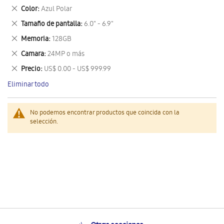
este
Eliminar
Color
Azul Polar
artículo
este
Eliminar
Tamaño de pantalla
6.0" - 6.9"
artículo
este
Eliminar
Memoria
128GB
artículo
este
Eliminar
Camara
24MP o más
artículo
este
Eliminar
Precio
US$ 0.00 - US$ 999.99
artículo
este
Eliminar todo
artículo
No podemos encontrar productos que coincida con la
selección.