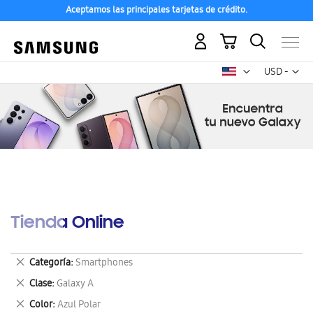
Aceptamos las principales tarjetas de crédito.
Mi carrito
Mon
USD -
dólar
estadounid
Tienda Online
Eliminar
Categoría
Smartphones
este
Eliminar
Clase
Galaxy A
artículo
este
Eliminar
Color
Azul Polar
artículo