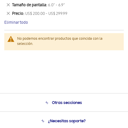
este
Eliminar
Tamaño de pantalla
6.0" - 6.9"
artículo
este
Eliminar
Precio
US$ 200.00 - US$ 299.99
artículo
este
Eliminar todo
artículo
No podemos encontrar productos que coincida con la
selección.
Otras secciones
Conócenos
¿Necesitas soporte?
Soporte