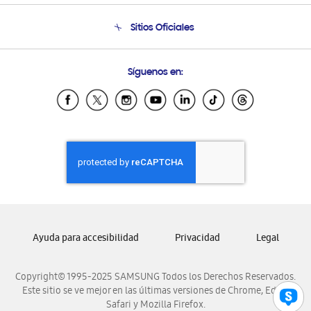
Seguimiento de tu pedido
Soporte telefónico
Sitios Oficiales
Condiciones de Compra
Soporte vía eMail
Preguntas Frecuentes
Samsung Costa Rica
Síguenos en:
Samsung Ecuador
Samsung El Salvador
Samsung Guatemala
Samsung Honduras
Samsung Nicaragua
Samsung Panamá
Samsung República Dominicana
Samsung Venezuela
Ayuda para accesibilidad
Privacidad
Legal
Copyright© 1995-2025 SAMSUNG Todos los Derechos Reservados.
Este sitio se ve mejor en las últimas versiones de Chrome, Edge,
Safari y Mozilla Firefox.