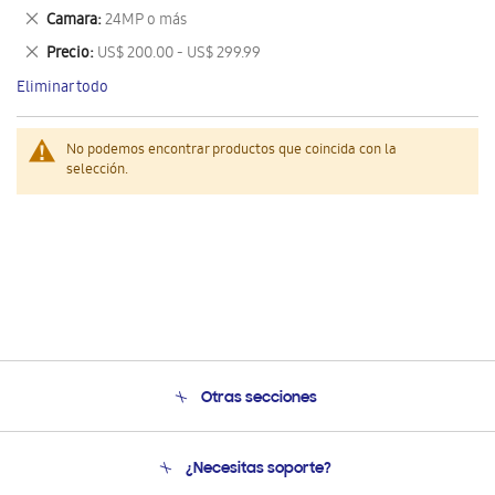
este
Eliminar
Camara
24MP o más
artículo
este
Eliminar
Precio
US$ 200.00 - US$ 299.99
artículo
este
Eliminar todo
artículo
No podemos encontrar productos que coincida con la
selección.
Otras secciones
Conócenos
¿Necesitas soporte?
Soporte