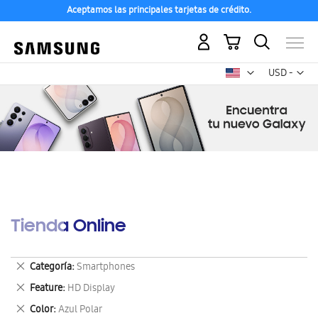
Aceptamos las principales tarjetas de crédito.
Mi carrito
Mon
USD -
dólar
estadounid
Tienda Online
Eliminar
Categoría
Smartphones
este
Eliminar
Feature
HD Display
artículo
este
Eliminar
Color
Azul Polar
artículo