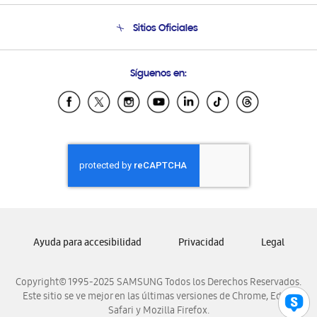
Seguimiento de tu pedido
Soporte telefónico
Sitios Oficiales
Condiciones de Compra
Soporte vía eMail
Preguntas Frecuentes
Samsung Costa Rica
Síguenos en:
Samsung Ecuador
Samsung El Salvador
Samsung Guatemala
Samsung Honduras
Samsung Nicaragua
Samsung Panamá
Samsung República Dominicana
Samsung Venezuela
Ayuda para accesibilidad
Privacidad
Legal
Copyright© 1995-2025 SAMSUNG Todos los Derechos Reservados.
Este sitio se ve mejor en las últimas versiones de Chrome, Edge,
Safari y Mozilla Firefox.