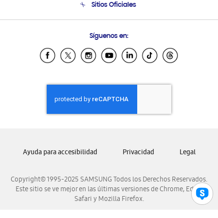
Sitios Oficiales
Condiciones de Compra
Soporte vía eMail
Preguntas Frecuentes
Samsung Costa Rica
Síguenos en:
Samsung Ecuador
Samsung El Salvador
Samsung Guatemala
Samsung Honduras
Samsung Nicaragua
Samsung Panamá
Samsung República Dominicana
Samsung Venezuela
Ayuda para accesibilidad
Privacidad
Legal
Copyright© 1995-2025 SAMSUNG Todos los Derechos Reservados.
Este sitio se ve mejor en las últimas versiones de Chrome, Edge,
Safari y Mozilla Firefox.