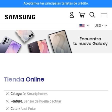
Aceptamos las principales tarjetas de crédito.
Mi carrito
Mon
USD -
dólar
estadounid
Tienda Online
Eliminar
Categoría
Smartphones
este
Eliminar
Feature
Sensor de huella dactilar
artículo
este
Eliminar
Color
Azul Polar
artículo