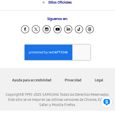
Sitios Oficiales
Condiciones de Compra
Soporte vía eMail
Preguntas Frecuentes
Samsung Costa Rica
Síguenos en:
Samsung Ecuador
Samsung El Salvador
Samsung Guatemala
Samsung Honduras
Samsung Nicaragua
Samsung Panamá
Samsung República Dominicana
Samsung Venezuela
Ayuda para accesibilidad
Privacidad
Legal
Copyright© 1995-2025 SAMSUNG Todos los Derechos Reservados.
Este sitio se ve mejor en las últimas versiones de Chrome, Edge,
Safari y Mozilla Firefox.