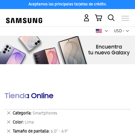
Aceptamos las principales tarjetas de crédito.
Mi carrito
Mon
USD -
dólar
estadounid
Tienda Online
Eliminar
Categoría
Smartphones
este
Eliminar
Color
Lima
artículo
este
Eliminar
Tamaño de pantalla
6.0" - 6.9"
artículo