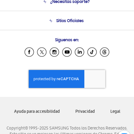
¿Necesitas soporte?
Soporte
Seguimiento de tu pedido
Soporte telefónico
Sitios Oficiales
Condiciones de Compra
Soporte vía eMail
Preguntas Frecuentes
Samsung Costa Rica
Síguenos en:
Samsung Ecuador
Samsung El Salvador
Samsung Guatemala
Samsung Honduras
Samsung Nicaragua
Samsung Panamá
Samsung República Dominicana
Samsung Venezuela
Ayuda para accesibilidad
Privacidad
Legal
Copyright© 1995-2025 SAMSUNG Todos los Derechos Reservados.