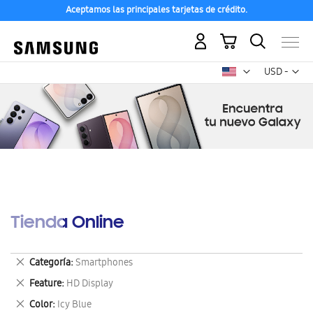
Aceptamos las principales tarjetas de crédito.
Mi carrito
Mon
USD -
dólar
estadounid
Tienda Online
Eliminar
Categoría
Smartphones
este
Eliminar
Feature
HD Display
artículo
este
Eliminar
Color
Icy Blue
artículo