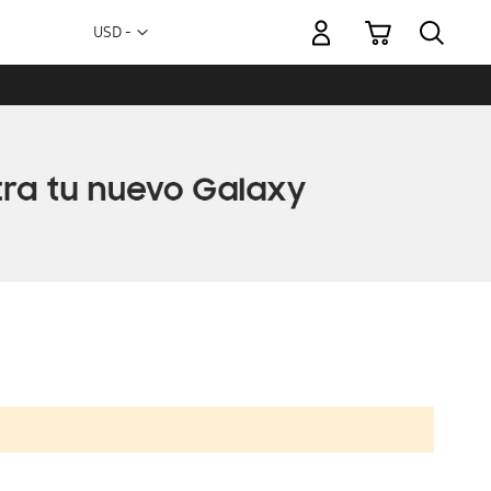
Mi carrito
Moneda
USD -
dólar
estadounidense