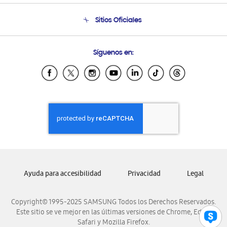
Seguimiento de tu pedido
Soporte telefónico
Sitios Oficiales
Condiciones de Compra
Soporte vía eMail
Preguntas Frecuentes
Samsung Costa Rica
Síguenos en:
Samsung Ecuador
Samsung El Salvador
Samsung Guatemala
Samsung Honduras
Samsung Nicaragua
Samsung Panamá
Samsung República Dominicana
Samsung Venezuela
Ayuda para accesibilidad
Privacidad
Legal
Copyright© 1995-2025 SAMSUNG Todos los Derechos Reservados.
Este sitio se ve mejor en las últimas versiones de Chrome, Edge,
Safari y Mozilla Firefox.