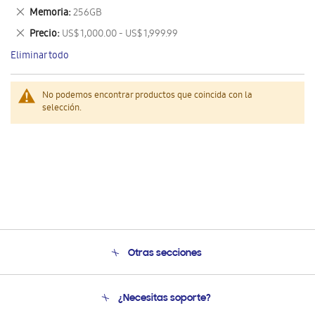
este
Eliminar
Memoria
256GB
artículo
este
Eliminar
Precio
US$ 1,000.00 - US$ 1,999.99
artículo
este
Eliminar todo
artículo
No podemos encontrar productos que coincida con la
selección.
Otras secciones
Conócenos
¿Necesitas soporte?
Soporte