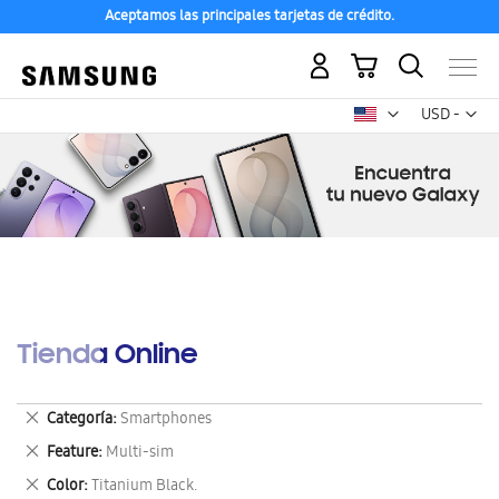
Aceptamos las principales tarjetas de crédito.
Mi carrito
Mon
USD -
dólar
estadounid
Tienda Online
Eliminar
Categoría
Smartphones
este
Eliminar
Feature
Multi-sim
artículo
este
Eliminar
Color
Titanium Black.
artículo