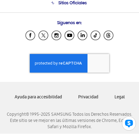
Sitios Oficiales
Condiciones de Compra
Soporte vía eMail
Preguntas Frecuentes
Samsung Costa Rica
Síguenos en:
Samsung Ecuador
Samsung El Salvador
Samsung Guatemala
Samsung Honduras
Samsung Nicaragua
Samsung Panamá
Samsung República Dominicana
Samsung Venezuela
Ayuda para accesibilidad
Privacidad
Legal
Copyright© 1995-2025 SAMSUNG Todos los Derechos Reservados.
Este sitio se ve mejor en las últimas versiones de Chrome, Edge,
Safari y Mozilla Firefox.