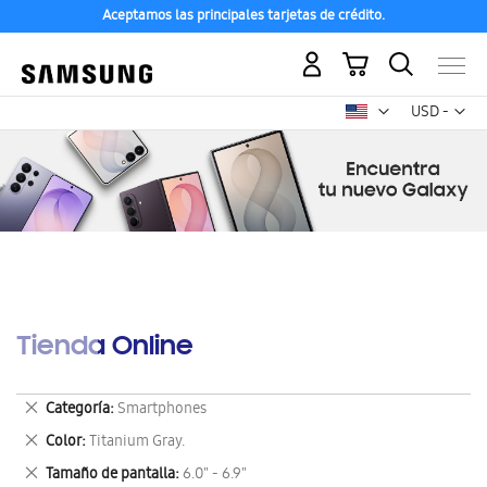
Aceptamos las principales tarjetas de crédito.
Mi carrito
Mon
USD -
dólar
estadounid
Tienda Online
Eliminar
Categoría
Smartphones
este
Eliminar
Color
Titanium Gray.
artículo
este
Eliminar
Tamaño de pantalla
6.0" - 6.9"
artículo