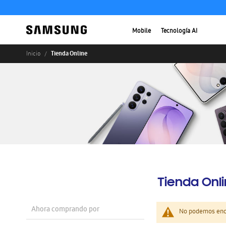
Mobile
Tecnología AI
Tienda Online
Inicio
Tienda Onl
Ahora comprando por
No podemos enco