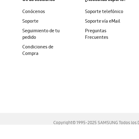
Conócenos
Soporte telefónico
Soporte
Soporte vía eMail
Seguimiento de tu
Preguntas
pedido
Frecuentes
Condiciones de
Compra
Copyright© 1995-2025 SAMSUNG Todos los D
Este sitio se ve mejor en las últimas versiones de Chrome