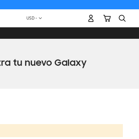
Mi carrito
Moneda
USD -
dólar
estadounidense