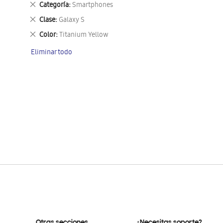
Eliminar
Categoría
Smartphones
este
Eliminar
Clase
Galaxy S
artículo
este
Eliminar
Color
Titanium Yellow
artículo
este
Eliminar todo
artículo
Otras secciones
¿Necesitas soporte?