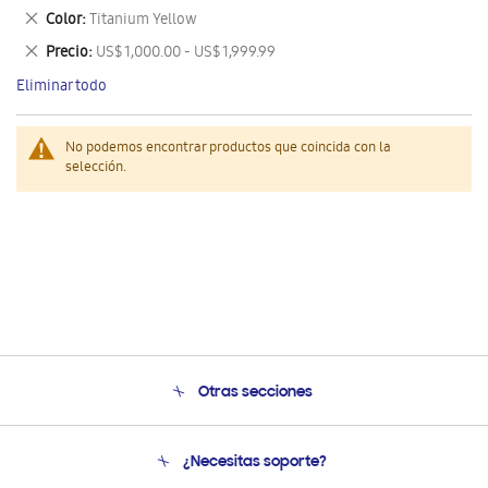
este
Eliminar
Color
Titanium Yellow
artículo
este
Eliminar
Precio
US$ 1,000.00 - US$ 1,999.99
artículo
este
Eliminar todo
artículo
No podemos encontrar productos que coincida con la
selección.
Otras secciones
Conócenos
¿Necesitas soporte?
Soporte