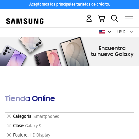
Aceptamos las principales tarjetas de crédito.
Mi carrito
Mon
USD -
dólar
estadounid
Tienda Online
Eliminar
Categoría
Smartphones
este
Eliminar
Clase
Galaxy S
artículo
este
Eliminar
Feature
HD Display
artículo