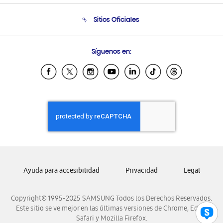
Seguimiento de tu pedido
Soporte telefónico
Sitios Oficiales
Condiciones de Compra
Soporte vía eMail
Preguntas Frecuentes
Samsung Costa Rica
Síguenos en:
Samsung Ecuador
Samsung El Salvador
Samsung Guatemala
Samsung Honduras
Samsung Nicaragua
Samsung Panamá
Samsung República Dominicana
Samsung Venezuela
Ayuda para accesibilidad
Privacidad
Legal
Copyright© 1995-2025 SAMSUNG Todos los Derechos Reservados.
Este sitio se ve mejor en las últimas versiones de Chrome, Edge,
Safari y Mozilla Firefox.