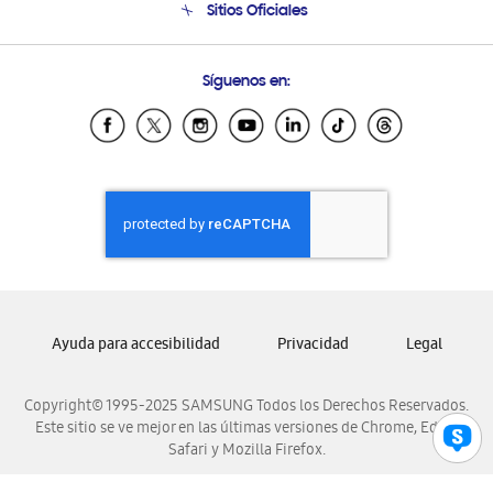
Sitios Oficiales
Condiciones de Compra
Soporte vía eMail
Preguntas Frecuentes
Samsung Costa Rica
Síguenos en:
Samsung Ecuador
Samsung El Salvador
Samsung Guatemala
Samsung Honduras
Samsung Nicaragua
Samsung Panamá
Samsung República Dominicana
Samsung Venezuela
Ayuda para accesibilidad
Privacidad
Legal
Copyright© 1995-2025 SAMSUNG Todos los Derechos Reservados.
Este sitio se ve mejor en las últimas versiones de Chrome, Edge,
Safari y Mozilla Firefox.