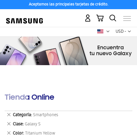
Aceptamos las principales tarjetas de crédito.
Mi carrito
Mon
USD -
dólar
estadounid
Tienda Online
Eliminar
Categoría
Smartphones
este
Eliminar
Clase
Galaxy S
artículo
este
Eliminar
Color
Titanium Yellow
artículo