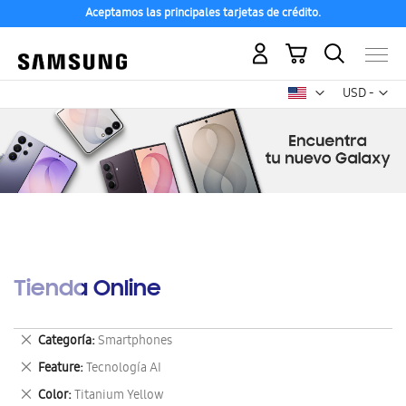
Aceptamos las principales tarjetas de crédito.
Mi carrito
Mon
USD -
dólar
estadounid
Tienda Online
Eliminar
Categoría
Smartphones
este
Eliminar
Feature
Tecnología AI
artículo
este
Eliminar
Color
Titanium Yellow
artículo