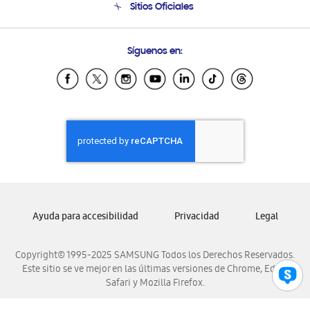
Sitios Oficiales
Condiciones de Compra
Soporte vía eMail
Preguntas Frecuentes
Samsung Costa Rica
Síguenos en:
Samsung Ecuador
Samsung El Salvador
Samsung Guatemala
Samsung Honduras
Samsung Nicaragua
Samsung Panamá
Samsung República Dominicana
Samsung Venezuela
Ayuda para accesibilidad
Privacidad
Legal
Copyright© 1995-2025 SAMSUNG Todos los Derechos Reservados.
Este sitio se ve mejor en las últimas versiones de Chrome, Edge,
Safari y Mozilla Firefox.