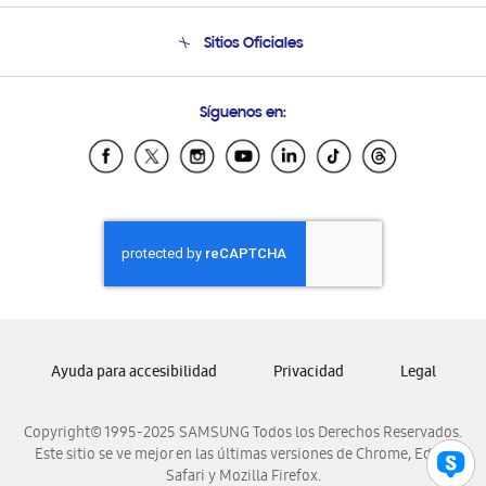
Seguimiento de tu pedido
Soporte telefónico
Sitios Oficiales
Condiciones de Compra
Soporte vía eMail
Preguntas Frecuentes
Samsung Costa Rica
Síguenos en:
Samsung Ecuador
Samsung El Salvador
Samsung Guatemala
Samsung Honduras
Samsung Nicaragua
Samsung Panamá
Samsung República Dominicana
Samsung Venezuela
Ayuda para accesibilidad
Privacidad
Legal
Copyright© 1995-2025 SAMSUNG Todos los Derechos Reservados.
Este sitio se ve mejor en las últimas versiones de Chrome, Edge,
Safari y Mozilla Firefox.