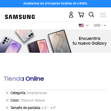
Aceptamos las principales tarjetas de crédito.
Mi carrito
Mon
USD -
dólar
estadounid
Tienda Online
Eliminar
Categoría
Smartphones
este
Eliminar
Color
Titanium Yellow
artículo
este
Eliminar
Tamaño de pantalla
6.0" - 6.9"
artículo