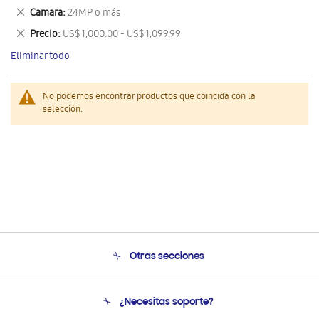
este
Eliminar
Camara
24MP o más
artículo
este
Eliminar
Precio
US$ 1,000.00 - US$ 1,099.99
artículo
este
Eliminar todo
artículo
No podemos encontrar productos que coincida con la
selección.
Otras secciones
Conócenos
¿Necesitas soporte?
Soporte