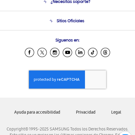
¿Necesitas soporte?
Soporte
Seguimiento de tu pedido
Soporte telefónico
Sitios Oficiales
Condiciones de Compra
Soporte vía eMail
Preguntas Frecuentes
Samsung Costa Rica
Síguenos en:
Samsung Ecuador
Samsung El Salvador
Samsung Guatemala
Samsung Honduras
Samsung Nicaragua
Samsung Panamá
Samsung República Dominicana
Samsung Venezuela
Ayuda para accesibilidad
Privacidad
Legal
Copyright© 1995-2025 SAMSUNG Todos los Derechos Reservados.