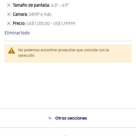
este
Eliminar
Tamaño de pantalla
6.0" - 6.9"
artículo
este
Eliminar
Camara
24MP o más
artículo
este
Eliminar
Precio
US$ 1,100.00 - US$ 1,199.99
artículo
este
Eliminar todo
artículo
No podemos encontrar productos que coincida con la
selección.
Otras secciones
Conócenos