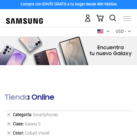
Compra con ENVÍO GRATIS a tu hogar desde 48h hábiles
Descubre los Nuevos Galaxy Z Fold8 | Flip8
Mi carrito
Mon
USD -
dólar
estadounid
Tienda Online
Eliminar
Categoría
Smartphones
este
Eliminar
Clase
Galaxy S
artículo
este
Eliminar
Color
Cobalt Violet
artículo