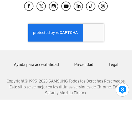
Samsung El Salvador
Samsung Guatemala
Samsung Honduras
Samsung Nicaragua
Samsung Panamá
Samsung República Dominicana
Samsung Venezuela
Ayuda para accesibilidad
Privacidad
Legal
Copyright© 1995-2025 SAMSUNG Todos los Derechos Reservados.
Este sitio se ve mejor en las últimas versiones de Chrome, Edge,
Safari y Mozilla Firefox.