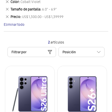
Eliminar
Color
Cobalt Violet
artículo
este
Eliminar
Tamaño de pantalla
6.0" - 6.9"
artículo
este
Eliminar
Precio
US$ 1,300.00 - US$ 1,399.99
artículo
este
Eliminar todo
artículo
2
artículos
Filtrar por