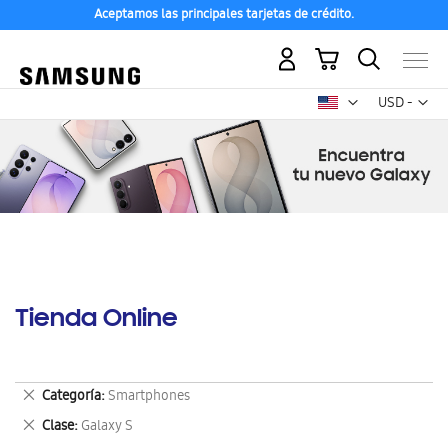
Aceptamos las principales tarjetas de crédito.
Mi carrito
Mon
USD -
dólar
estadounid
Tienda Online
Eliminar
Categoría
Smartphones
este
Eliminar
Clase
Galaxy S
artículo
este