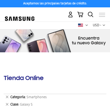
Aceptamos las principales tarjetas de crédito.
Mi carrito
Mon
USD -
dólar
estadounid
Tienda Online
Eliminar
Categoría
Smartphones
este
Eliminar
Clase
Galaxy S
artículo
este