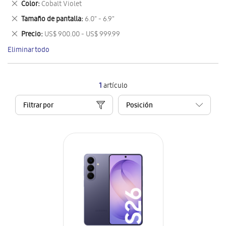
Eliminar
Color
Cobalt Violet
artículo
este
Eliminar
Tamaño de pantalla
6.0" - 6.9"
artículo
este
Eliminar
Precio
US$ 900.00 - US$ 999.99
artículo
este
Eliminar todo
artículo
1
artículo
Filtrar por