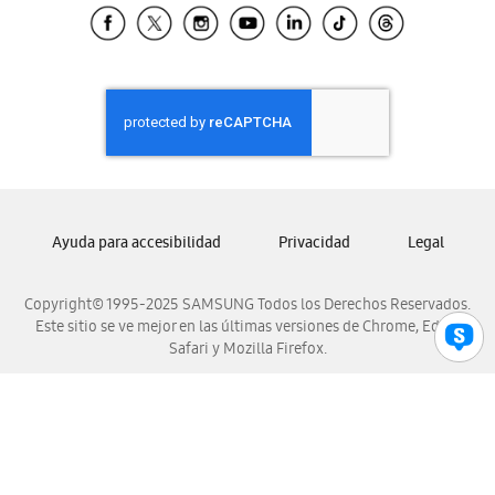
Samsung El Salvador
Samsung Guatemala
Samsung Honduras
Samsung Nicaragua
Samsung Panamá
Samsung República Dominicana
Samsung Venezuela
Ayuda para accesibilidad
Privacidad
Legal
Copyright© 1995-2025 SAMSUNG Todos los Derechos Reservados.
Este sitio se ve mejor en las últimas versiones de Chrome, Edge,
Safari y Mozilla Firefox.