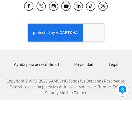
Samsung El Salvador
Samsung Guatemala
Samsung Honduras
Samsung Nicaragua
Samsung Panamá
Samsung República Dominicana
Samsung Venezuela
Ayuda para accesibilidad
Privacidad
Legal
Copyright© 1995-2025 SAMSUNG Todos los Derechos Reservados.
Este sitio se ve mejor en las últimas versiones de Chrome, Edge,
Safari y Mozilla Firefox.