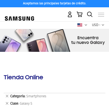
Aceptamos las principales tarjetas de crédito.
Mi carrito
Mon
USD -
dólar
estadounid
Tienda Online
Eliminar
Categoría
Smartphones
este
Eliminar
Clase
Galaxy S
artículo
este