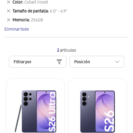
Eliminar
Color
Cobalt Violet
artículo
este
Eliminar
Tamaño de pantalla
6.0" - 6.9"
artículo
este
Eliminar
Memoria
256GB
artículo
este
Eliminar todo
artículo
2
artículos
Filtrar por