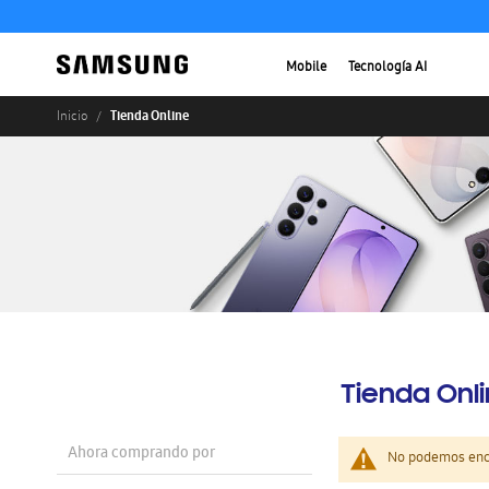
Mobile
Tecnología AI
Tienda Online
Inicio
Tienda Onl
Ahora comprando por
No podemos enco