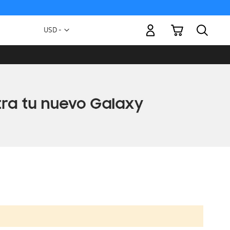
Mi carrito
Moneda
USD -
dólar
estadounidense