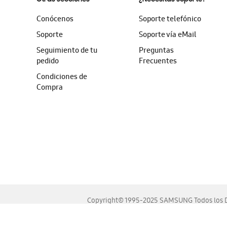
Conócenos
Soporte telefónico
Soporte
Soporte vía eMail
Seguimiento de tu
Preguntas
pedido
Frecuentes
Condiciones de
Compra
Copyright© 1995-2025 SAMSUNG Todos los D
Este sitio se ve mejor en las últimas versiones de Chrome