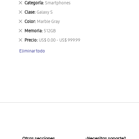
Eliminar
Categoría
Smartphones
este
Eliminar
Clase
Galaxy S
artículo
este
Eliminar
Color
Marble Gray
artículo
este
Eliminar
Memoria
512GB
artículo
este
Eliminar
Precio
US$ 0.00 - US$ 999.99
artículo
este
Eliminar todo
artículo
Otras secciones
¿Necesitas soporte?