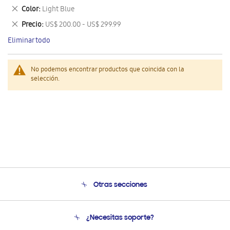
este
Eliminar
Color
Light Blue
artículo
este
Eliminar
Precio
US$ 200.00 - US$ 299.99
artículo
este
Eliminar todo
artículo
No podemos encontrar productos que coincida con la
selección.
Otras secciones
Conócenos
¿Necesitas soporte?
Soporte