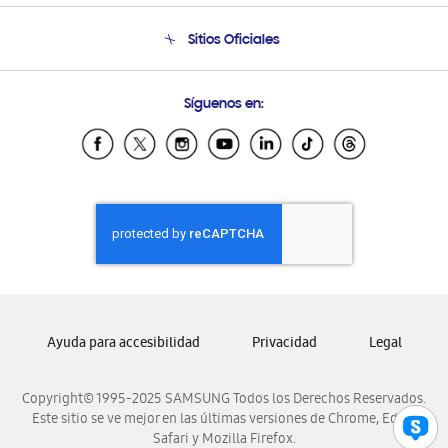
Seguimiento de tu pedido
Soporte telefónico
Sitios Oficiales
Condiciones de Compra
Soporte vía eMail
Preguntas Frecuentes
Samsung Costa Rica
Síguenos en:
Samsung Ecuador
Samsung El Salvador
Samsung Guatemala
Samsung Honduras
Samsung Nicaragua
Samsung Panamá
Samsung República Dominicana
Samsung Venezuela
Ayuda para accesibilidad
Privacidad
Legal
Copyright© 1995-2025 SAMSUNG Todos los Derechos Reservados.
Este sitio se ve mejor en las últimas versiones de Chrome, Edge,
Safari y Mozilla Firefox.