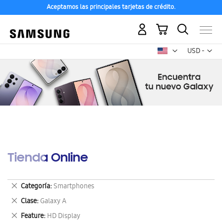
Aceptamos las principales tarjetas de crédito.
Mi carrito
Mon
USD -
dólar
estadounid
Tienda Online
Eliminar
Categoría
Smartphones
este
Eliminar
Clase
Galaxy A
artículo
este
Eliminar
Feature
HD Display
artículo