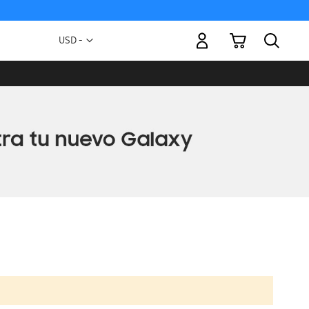
Mi carrito
Moneda
USD -
dólar
estadounidense