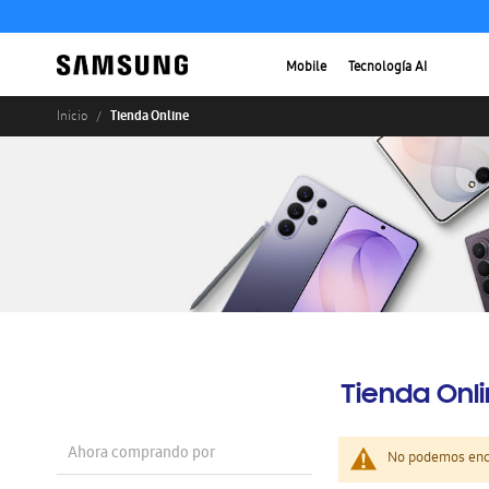
Mobile
Tecnología AI
Tienda Online
Inicio
Tienda Onl
Ahora comprando por
No podemos enco