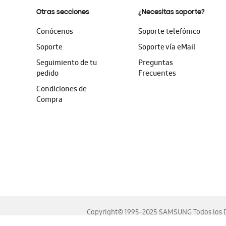
Otras secciones
¿Necesitas soporte?
Conócenos
Soporte telefónico
Soporte
Soporte vía eMail
Seguimiento de tu
Preguntas
pedido
Frecuentes
Condiciones de
Compra
Copyright© 1995-2025 SAMSUNG Todos los D
Este sitio se ve mejor en las últimas versiones de Chrome