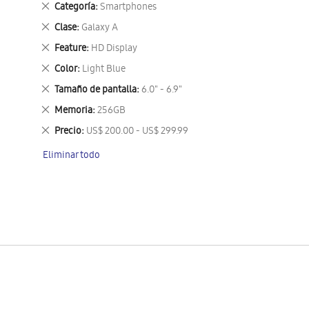
Eliminar
Categoría
Smartphones
este
Eliminar
Clase
Galaxy A
artículo
este
Eliminar
Feature
HD Display
artículo
este
Eliminar
Color
Light Blue
artículo
este
Eliminar
Tamaño de pantalla
6.0" - 6.9"
artículo
este
Eliminar
Memoria
256GB
artículo
este
Eliminar
Precio
US$ 200.00 - US$ 299.99
artículo
este
Eliminar todo
artículo