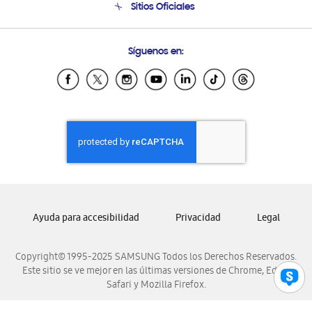
Sitios Oficiales
Condiciones de Compra
Soporte vía eMail
Preguntas Frecuentes
Samsung Costa Rica
Síguenos en:
Samsung Ecuador
Samsung El Salvador
Samsung Guatemala
Samsung Honduras
Samsung Nicaragua
Samsung Panamá
Samsung República Dominicana
Samsung Venezuela
Ayuda para accesibilidad
Privacidad
Legal
Copyright© 1995-2025 SAMSUNG Todos los Derechos Reservados.
Este sitio se ve mejor en las últimas versiones de Chrome, Edge,
Safari y Mozilla Firefox.