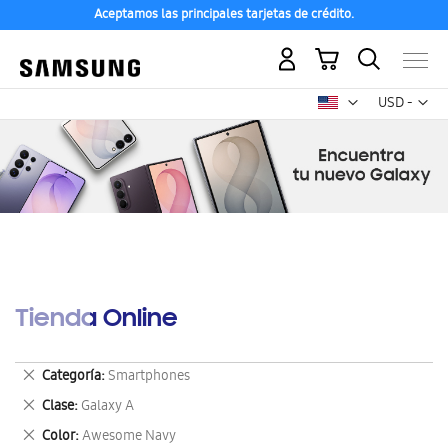
Aceptamos las principales tarjetas de crédito.
Mi carrito
Mon
USD -
dólar
estadounid
Tienda Online
Eliminar
Categoría
Smartphones
este
Eliminar
Clase
Galaxy A
artículo
este
Eliminar
Color
Awesome Navy
artículo