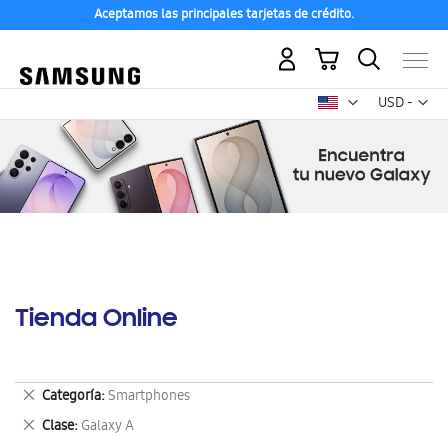
Aceptamos las principales tarjetas de crédito.
Mi carrito
Mon
USD -
dólar
estadounid
Tienda Online
Eliminar
Categoría
Smartphones
este
Eliminar
Clase
Galaxy A
artículo
este