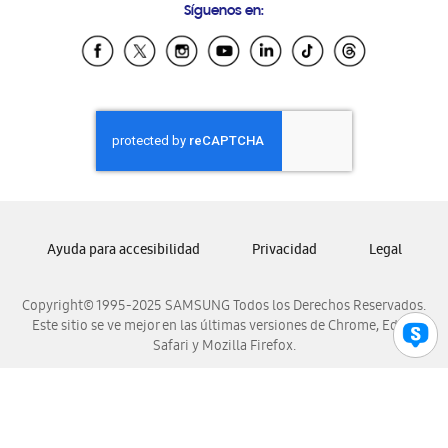
Síguenos en:
Samsung Ecuador
Samsung El Salvador
Samsung Guatemala
Samsung Honduras
Samsung Nicaragua
Samsung Panamá
Samsung República Dominicana
Samsung Venezuela
Ayuda para accesibilidad
Privacidad
Legal
Copyright© 1995-2025 SAMSUNG Todos los Derechos Reservados.
Este sitio se ve mejor en las últimas versiones de Chrome, Edge,
Safari y Mozilla Firefox.