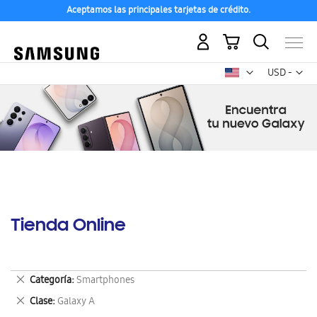
Aceptamos las principales tarjetas de crédito.
Mi carrito
Mon
USD -
dólar
estadounid
Tienda Online
Eliminar
Categoría
Smartphones
este
Eliminar
Clase
Galaxy A
artículo
este