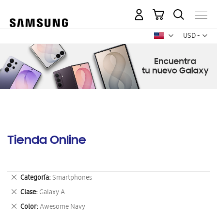
Mi carrito
Mon
USD -
dólar
estadounid
Tienda Online
Eliminar
Categoría
Smartphones
este
Eliminar
Clase
Galaxy A
artículo
este
Eliminar
Color
Awesome Navy
artículo
este