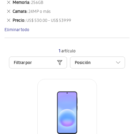
Eliminar
Memoria
256GB
artículo
este
Eliminar
Camara
24MP o más
artículo
este
Eliminar
Precio
US$ 530.00 - US$ 539.99
artículo
este
Eliminar todo
artículo
1
artículo
Filtrar por