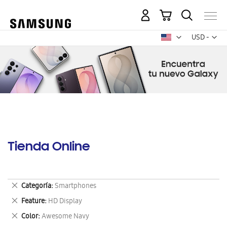
Mi carrito
Mon
USD -
dólar
estadounid
Tienda Online
Eliminar
Categoría
Smartphones
este
Eliminar
Feature
HD Display
artículo
este
Eliminar
Color
Awesome Navy
artículo
este