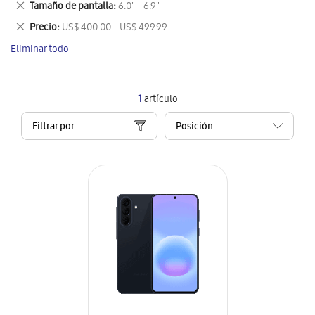
Eliminar
Tamaño de pantalla
6.0" - 6.9"
artículo
este
Eliminar
Precio
US$ 400.00 - US$ 499.99
artículo
este
Eliminar todo
artículo
1
artículo
Filtrar por