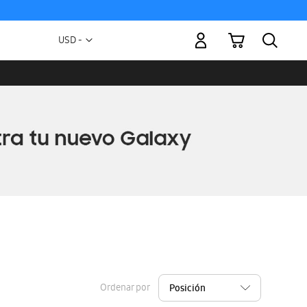
Mi carrito
Moneda
USD -
dólar
estadounidense
Ordenar por