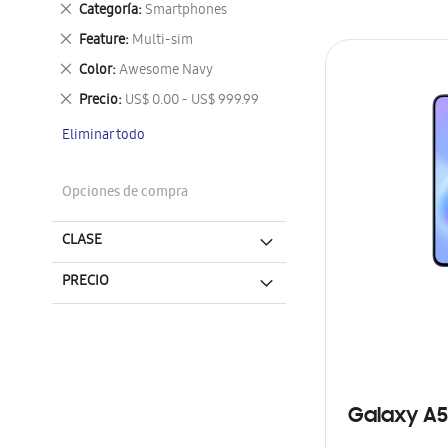
Eliminar
Categoría
Smartphones
este
Eliminar
Feature
Multi-sim
artículo
este
Eliminar
Color
Awesome Navy
artículo
este
Eliminar
Precio
US$ 0.00 - US$ 999.99
artículo
este
Eliminar todo
artículo
Opciones de compra
CLASE
PRECIO
Galaxy A5