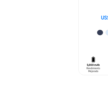
US
AÑADIR AL C