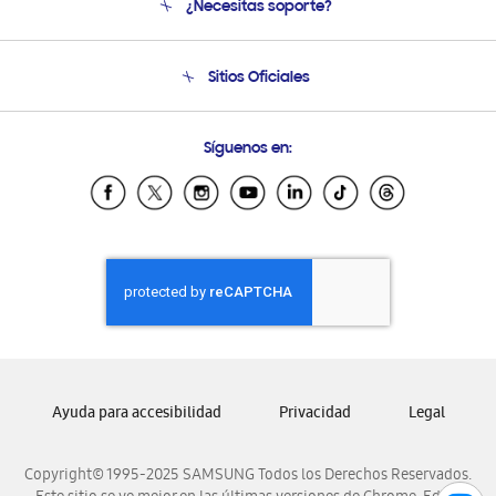
¿Necesitas soporte?
Soporte
Seguimiento de tu pedido
Soporte telefónico
Sitios Oficiales
Condiciones de Compra
Soporte vía eMail
Preguntas Frecuentes
Samsung Costa Rica
Síguenos en:
Samsung Ecuador
Samsung El Salvador
Samsung Guatemala
Samsung Honduras
Samsung Nicaragua
Samsung Panamá
Samsung República Dominicana
Samsung Venezuela
Ayuda para accesibilidad
Privacidad
Legal
Copyright© 1995-2025 SAMSUNG Todos los Derechos Reservados.