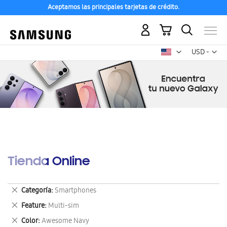
Aceptamos las principales tarjetas de crédito.
Mi carrito
Mon
USD -
dólar
estadounid
Tienda Online
Eliminar
Categoría
Smartphones
este
Eliminar
Feature
Multi-sim
artículo
este
Eliminar
Color
Awesome Navy
artículo