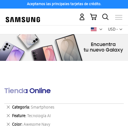
Aceptamos las principales tarjetas de crédito.
Mi carrito
Mon
USD -
dólar
estadounid
Tienda Online
Eliminar
Categoría
Smartphones
este
Eliminar
Feature
Tecnología AI
artículo
este
Eliminar
Color
Awesome Navy
artículo