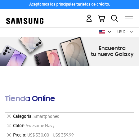
Aceptamos las principales tarjetas de crédito.
Mi carrito
Mon
USD -
dólar
estadounid
Tienda Online
Eliminar
Categoría
Smartphones
este
Eliminar
Color
Awesome Navy
artículo
este
Eliminar
Precio
US$ 330.00 - US$ 339.99
artículo