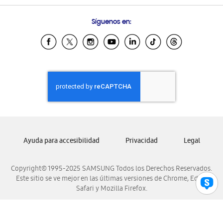
Preguntas Frecuentes
Samsung Costa Rica
Síguenos en:
Samsung Ecuador
Samsung El Salvador
Samsung Guatemala
Samsung Honduras
Samsung Nicaragua
Samsung Panamá
Samsung República Dominicana
Samsung Venezuela
Ayuda para accesibilidad
Privacidad
Legal
Copyright© 1995-2025 SAMSUNG Todos los Derechos Reservados.
Este sitio se ve mejor en las últimas versiones de Chrome, Edge,
Safari y Mozilla Firefox.