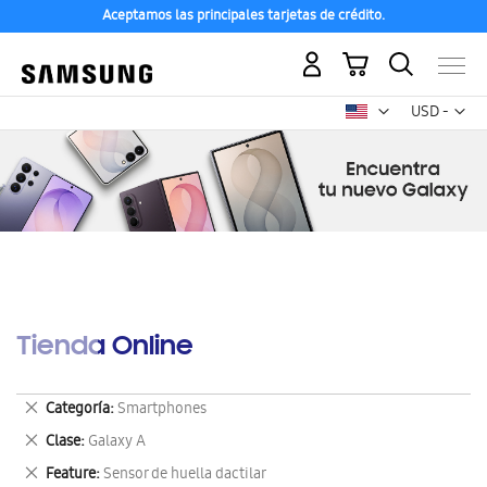
Aceptamos las principales tarjetas de crédito.
Mi carrito
Mon
USD -
dólar
estadounid
Tienda Online
Eliminar
Categoría
Smartphones
este
Eliminar
Clase
Galaxy A
artículo
este
Eliminar
Feature
Sensor de huella dactilar
artículo