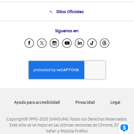
Seguimiento de tu pedido
Soporte telefónico
Sitios Oficiales
Condiciones de Compra
Soporte vía eMail
Preguntas Frecuentes
Samsung Costa Rica
Síguenos en:
Samsung Ecuador
Samsung El Salvador
Samsung Guatemala
Samsung Honduras
Samsung Nicaragua
Samsung Panamá
Samsung República Dominicana
Samsung Venezuela
Ayuda para accesibilidad
Privacidad
Legal
Copyright© 1995-2025 SAMSUNG Todos los Derechos Reservados.
Este sitio se ve mejor en las últimas versiones de Chrome, Edge,
Safari y Mozilla Firefox.