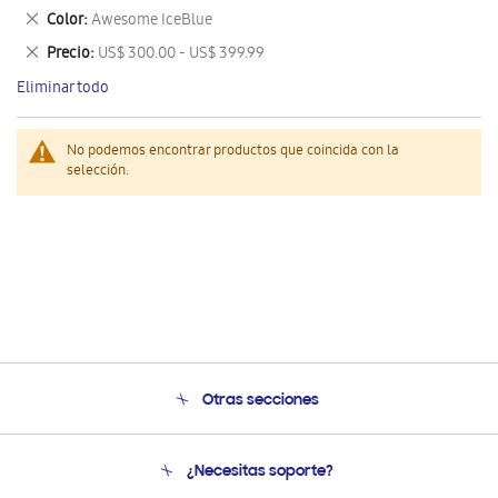
este
Eliminar
Color
Awesome IceBlue
artículo
este
Eliminar
Precio
US$ 300.00 - US$ 399.99
artículo
este
Eliminar todo
artículo
No podemos encontrar productos que coincida con la
selección.
Otras secciones
Conócenos
¿Necesitas soporte?
Soporte