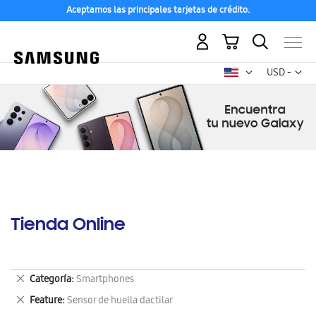
Aceptamos las principales tarjetas de crédito.
Mi carrito
Mon
USD -
dólar
estadounid
Tienda Online
Eliminar
Categoría
Smartphones
este
Eliminar
Feature
Sensor de huella dactilar
artículo
este