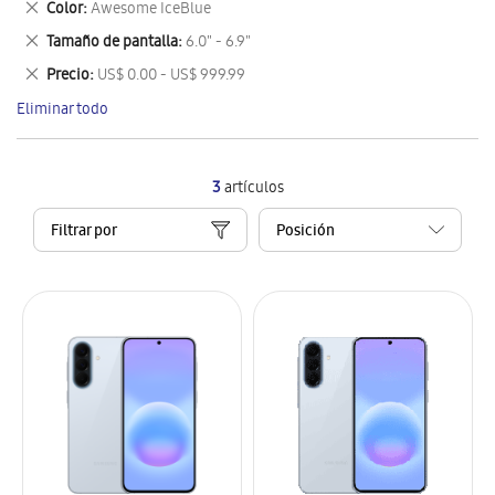
Eliminar
Color
Awesome IceBlue
artículo
este
Eliminar
Tamaño de pantalla
6.0" - 6.9"
artículo
este
Eliminar
Precio
US$ 0.00 - US$ 999.99
artículo
este
Eliminar todo
artículo
3
artículos
Filtrar por