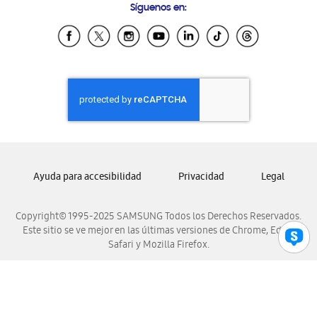
Síguenos en:
Samsung Ecuador
Samsung El Salvador
Samsung Guatemala
Samsung Honduras
Samsung Nicaragua
Samsung Panamá
Samsung República Dominicana
Samsung Venezuela
Ayuda para accesibilidad
Privacidad
Legal
Copyright© 1995-2025 SAMSUNG Todos los Derechos Reservados.
Este sitio se ve mejor en las últimas versiones de Chrome, Edge,
Safari y Mozilla Firefox.