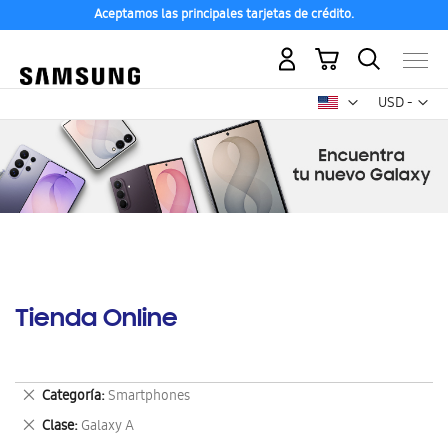
Aceptamos las principales tarjetas de crédito.
Mi carrito
Mon
USD -
dólar
estadounid
Tienda Online
Eliminar
Categoría
Smartphones
este
Eliminar
Clase
Galaxy A
artículo
este