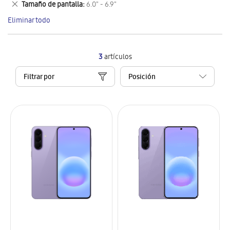
Eliminar
Tamaño de pantalla
6.0" - 6.9"
artículo
este
Eliminar todo
artículo
3
artículos
Filtrar por