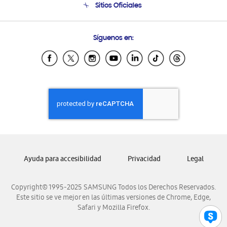
Sitios Oficiales
Condiciones de Compra
Soporte vía eMail
Preguntas Frecuentes
Samsung Costa Rica
Síguenos en:
Samsung Ecuador
Samsung El Salvador
Samsung Guatemala
Samsung Honduras
Samsung Nicaragua
Samsung Panamá
Samsung República Dominicana
Samsung Venezuela
Ayuda para accesibilidad
Privacidad
Legal
Copyright© 1995-2025 SAMSUNG Todos los Derechos Reservados.
Este sitio se ve mejor en las últimas versiones de Chrome, Edge,
Safari y Mozilla Firefox.