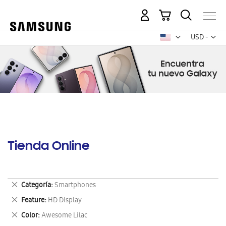
Mi carrito
Mon
USD -
dólar
estadounid
Tienda Online
Eliminar
Categoría
Smartphones
este
Eliminar
Feature
HD Display
artículo
este
Eliminar
Color
Awesome Lilac
artículo
este