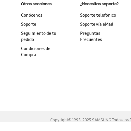
Otras secciones
¿Necesitas soporte?
Conócenos
Soporte telefónico
Soporte
Soporte vía eMail
Seguimiento de tu
Preguntas
pedido
Frecuentes
Condiciones de
Compra
Copyright© 1995-2025 SAMSUNG Todos los D
Este sitio se ve mejor en las últimas versiones de Chrome