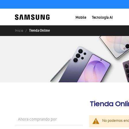
Mobile
Tecnología AI
Tienda Online
Inicio
Tienda Onl
Ahora comprando por
No podemos enco