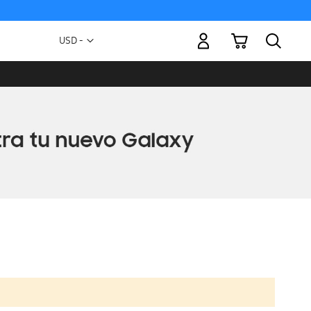
Mi carrito
Moneda
USD -
dólar
estadounidense