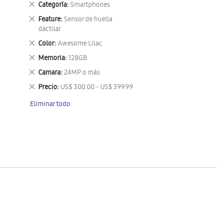
Eliminar
Categoría
Smartphones
este
Eliminar
Feature
Sensor de huella
artículo
este
dactilar
artículo
Eliminar
Color
Awesome Lilac
este
Eliminar
Memoria
128GB
artículo
este
Eliminar
Camara
24MP o más
artículo
este
Eliminar
Precio
US$ 300.00 - US$ 399.99
artículo
este
Eliminar todo
artículo