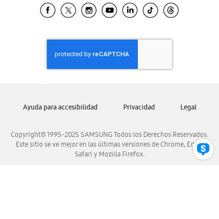
Samsung El Salvador
Samsung Guatemala
Samsung Honduras
Samsung Nicaragua
Samsung Panamá
Samsung República Dominicana
Samsung Venezuela
Ayuda para accesibilidad
Privacidad
Legal
Copyright© 1995-2025 SAMSUNG Todos los Derechos Reservados.
Este sitio se ve mejor en las últimas versiones de Chrome, Edge,
Safari y Mozilla Firefox.