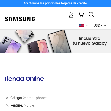
Aceptamos las principales tarjetas de crédito.
Mi carrito
Mon
USD -
dólar
estadounid
Tienda Online
Eliminar
Categoría
Smartphones
este
Eliminar
Feature
Multi-sim
artículo
este