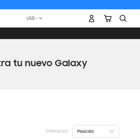
Mi carrito
Moneda
USD -
dólar
estadounidense
Ordenar por