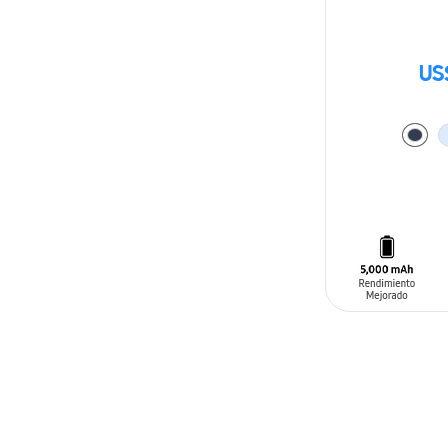
US
AÑADIR AL C