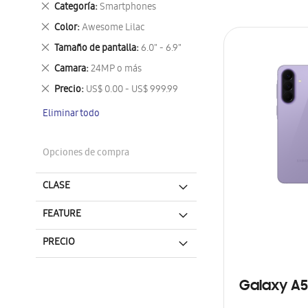
Eliminar
Categoría
Smartphones
este
Eliminar
Color
Awesome Lilac
artículo
este
Eliminar
Tamaño de pantalla
6.0" - 6.9"
artículo
este
Eliminar
Camara
24MP o más
artículo
este
Eliminar
Precio
US$ 0.00 - US$ 999.99
artículo
este
Eliminar todo
artículo
Opciones de compra
CLASE
FEATURE
PRECIO
Galaxy A5