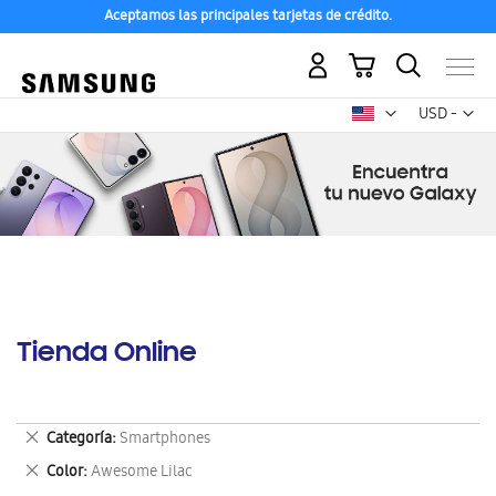
Aceptamos las principales tarjetas de crédito.
Mi carrito
Mon
USD -
dólar
estadounid
Tienda Online
Eliminar
Categoría
Smartphones
este
Eliminar
Color
Awesome Lilac
artículo
este