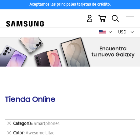
Aceptamos las principales tarjetas de crédito.
Mi carrito
Mon
USD -
dólar
estadounid
Tienda Online
Eliminar
Categoría
Smartphones
este
Eliminar
Color
Awesome Lilac
artículo
este