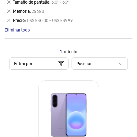
Eliminar
Tamaño de pantalla
6.0" - 6.9"
artículo
este
Eliminar
Memoria
256GB
artículo
este
Eliminar
Precio
US$ 530.00 - US$ 539.99
artículo
este
Eliminar todo
artículo
1
artículo
Filtrar por