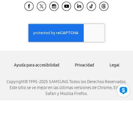
Samsung El Salvador
Samsung Guatemala
Samsung Honduras
Samsung Nicaragua
Samsung Panamá
Samsung República Dominicana
Samsung Venezuela
Ayuda para accesibilidad
Privacidad
Legal
Copyright© 1995-2025 SAMSUNG Todos los Derechos Reservados.
Este sitio se ve mejor en las últimas versiones de Chrome, Edge,
Safari y Mozilla Firefox.