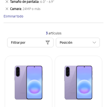
Eliminar
Tamaño de pantalla
6.0" - 6.9"
artículo
este
Eliminar
Camara
24MP o más
artículo
este
Eliminar todo
artículo
3
artículos
Filtrar por