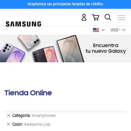
Aceptamos las principales tarjetas de crédito.
Mi carrito
Mon
USD -
dólar
estadounid
Tienda Online
Eliminar
Categoría
Smartphones
este
Eliminar
Color
Awesome Lilac
artículo
este