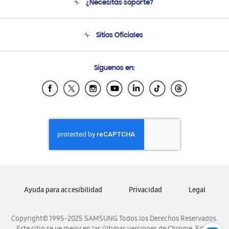
¿Necesitas soporte?
Soporte
Seguimiento de tu pedido
Soporte telefónico
Sitios Oficiales
Condiciones de Compra
Soporte vía eMail
Preguntas Frecuentes
Samsung Costa Rica
Síguenos en:
Samsung Ecuador
Samsung El Salvador
Samsung Guatemala
Samsung Honduras
Samsung Nicaragua
Samsung Panamá
Samsung República Dominicana
Samsung Venezuela
Ayuda para accesibilidad
Privacidad
Legal
Copyright© 1995-2025 SAMSUNG Todos los Derechos Reservados.