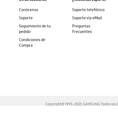
Conócenos
Soporte telefónico
Soporte
Soporte vía eMail
Seguimiento de tu
Preguntas
pedido
Frecuentes
Condiciones de
Compra
Copyright© 1995-2025 SAMSUNG Todos los D
Este sitio se ve mejor en las últimas versiones de Chrome