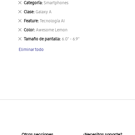
Eliminar
Categoría
Smartphones
este
Eliminar
Clase
Galaxy A
artículo
este
Eliminar
Feature
Tecnología AI
artículo
este
Eliminar
Color
Awesome Lemon
artículo
este
Eliminar
Tamaño de pantalla
6.0" - 6.9"
artículo
este
Eliminar todo
artículo
Otras secciones
¿Necesitas soporte?