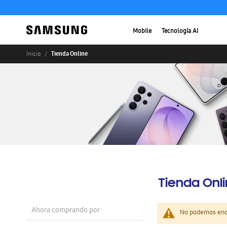
Mobile
Tecnología AI
Tienda Online
Inicio
Tienda Onl
Ahora comprando por
No podemos enco