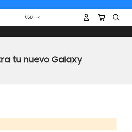
Mi carrito
Moneda
USD -
dólar
estadounidense