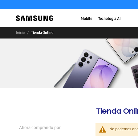
Mobile
Tecnología AI
Tienda Online
Inicio
Tienda Onl
Ahora comprando por
No podemos enco