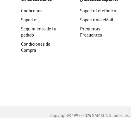
Conócenos
Soporte telefónico
Soporte
Soporte vía eMail
Seguimiento de tu
Preguntas
pedido
Frecuentes
Condiciones de
Compra
Copyright© 1995-2025 SAMSUNG Todos los D
Este sitio se ve mejor en las últimas versiones de Chrome