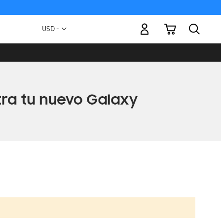
Mi carrito
Moneda
USD -
dólar
estadounidense