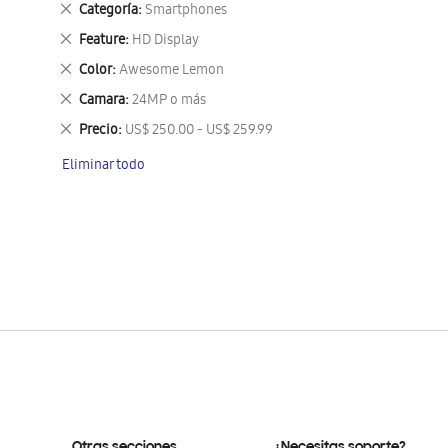
Eliminar
Categoría
Smartphones
este
Eliminar
Feature
HD Display
artículo
este
Eliminar
Color
Awesome Lemon
artículo
este
Eliminar
Camara
24MP o más
artículo
este
Eliminar
Precio
US$ 250.00 - US$ 259.99
artículo
este
Eliminar todo
artículo
Otras secciones
¿Necesitas soporte?